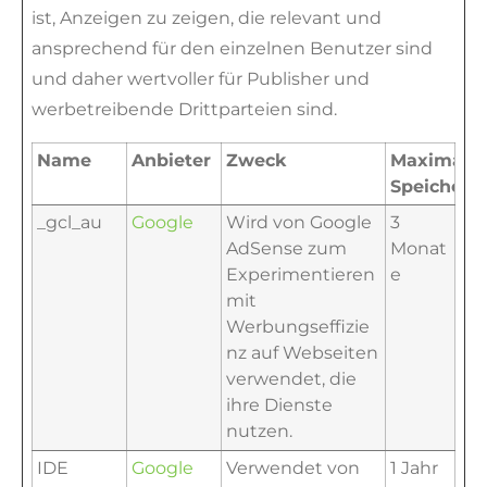
ist, Anzeigen zu zeigen, die relevant und
ansprechend für den einzelnen Benutzer sind
und daher wertvoller für Publisher und
werbetreibende Drittparteien sind.
Name
Anbieter
Zweck
Maximale
Speicherd
_gcl_au
Google
Wird von Google
3
AdSense zum
Monat
Experimentieren
e
mit
Werbungseffizie
nz auf Webseiten
verwendet, die
ihre Dienste
nutzen.
IDE
Google
Verwendet von
1 Jahr