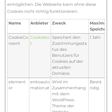
ermöglichen. Die Webseite kann ohne diese
Cookies nicht richtig funktionieren.
Name
Anbieter
Zweck
Maximale
Speicherd
CookieCo
Cookiebo
Speichert den
1 Jahr
nsent
t
Zustimmungssta
tus des
Benutzers für
Cookies auf der
aktuellen
Domäne.
element
enkoauto
Wird im
Bestä
or
mation.at
Zusammenhang
ndig
mit dem
WordPress-
Theme der
Website