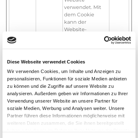
verwendet. Mit
dem Cookie
kann der
Website-
Eigentümer den
Inhalt der
Website in
Echtzeit
Diese Webseite verwendet Cookies
implementieren
Wir verwenden Cookies, um Inhalte und Anzeigen zu
oder ändern.
personalisieren, Funktionen für soziale Medien anbieten
rc::a
Google
Dieser Cookie
Bestä
zu können und die Zugriffe auf unsere Website zu
wird verwendet,
ndig
analysieren. Außerdem geben wir Informationen zu Ihrer
um zwischen
Verwendung unserer Website an unsere Partner für
Menschen und
soziale Medien, Werbung und Analysen weiter. Unsere
Bots zu
Partner führen diese Informationen möglicherweise mit
unterscheiden.
weiteren Daten zusammen, die Sie ihnen bereitgestellt
Dies ist
haben oder die sie im Rahmen Ihrer Nutzung der Dienste
vorteilhaft für die
gesammelt haben.