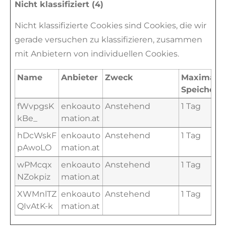
Nicht klassifiziert (4)
Nicht klassifizierte Cookies sind Cookies, die wir
gerade versuchen zu klassifizieren, zusammen
mit Anbietern von individuellen Cookies.
Name
Anbieter
Zweck
Maximale
Speicherd
fWvpgsK
enkoauto
Anstehend
1 Tag
kBe_
mation.at
hDcWskF
enkoauto
Anstehend
1 Tag
pAwoLO
mation.at
wPMcqx
enkoauto
Anstehend
1 Tag
NZokpiz
mation.at
XWMnlTZ
enkoauto
Anstehend
1 Tag
QIvAtK-k
mation.at