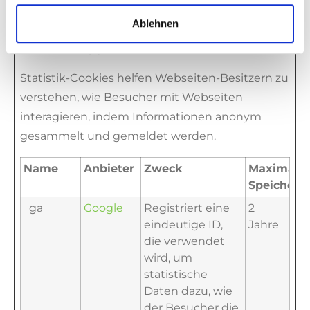
Ablehnen
Statistiken (2)
Statistik-Cookies helfen Webseiten-Besitzern zu
verstehen, wie Besucher mit Webseiten
interagieren, indem Informationen anonym
gesammelt und gemeldet werden.
Name
Anbieter
Zweck
Maximale
Speicherd
_ga
Google
Registriert eine
2
eindeutige ID,
Jahre
die verwendet
wird, um
statistische
Daten dazu, wie
der Besucher die