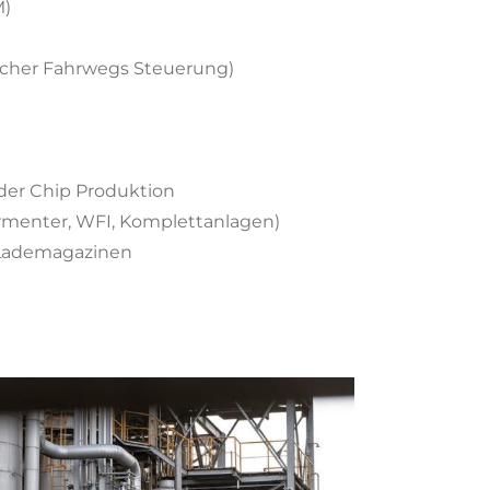
M)
scher Fahrwegs Steuerung)
der Chip Produktion
rmenter, WFI, Komplettanlagen)
Lademagazinen