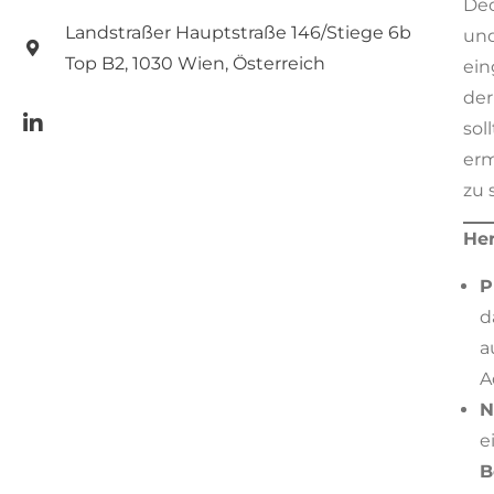
Deo
Landstraßer Hauptstraße 146/Stiege 6b
und
Top B2, 1030 Wien, Österreich
ein
der
sol
erm
zu 
Her
P
d
a
A
N
e
B