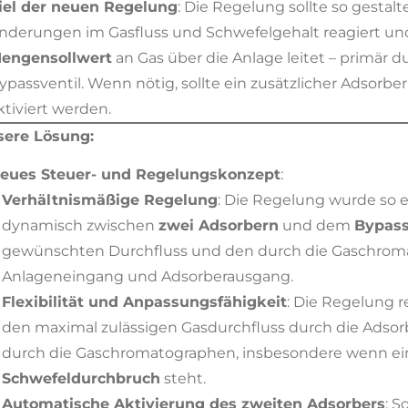
iel der neuen Regelung
: Die Regelung sollte so gestalte
nderungen im Gasfluss und Schwefelgehalt reagiert un
engensollwert
an Gas über die Anlage leitet – primär
ypassventil. Wenn nötig, sollte ein zusätzlicher Adsorb
ktiviert werden.
sere Lösung:
eues Steuer- und Regelungskonzept
:
Verhältnismäßige Regelung
: Die Regelung wurde so e
dynamisch zwischen
zwei Adsorbern
und dem
Bypas
gewünschten Durchfluss und den durch die Gaschro
Anlageneingang und Adsorberausgang.
Flexibilität und Anpassungsfähigkeit
: Die Regelung r
den maximal zulässigen Gasdurchfluss durch die Adso
durch die Gaschromatographen, insbesondere wenn ei
Schwefeldurchbruch
steht.
Automatische Aktivierung des zweiten Adsorbers
: S