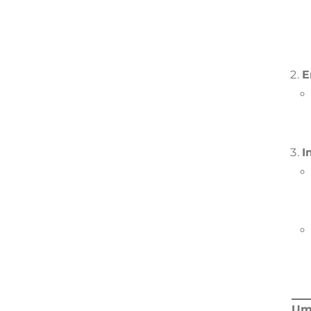
E
I
Um