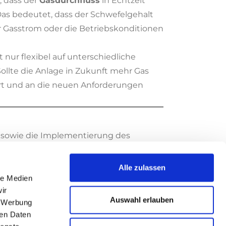
, dass der
Gasdurchfluss
in Echtzeit
Das bedeutet, dass der Schwefelgehalt
r Gasstrom oder die Betriebskonditionen
t nur flexibel auf unterschiedliche
 Sollte die Anlage in Zukunft mehr Gas
ert und an die neuen Anforderungen
sowie die Implementierung des
er verlängern und
den
Schwefelgehalt
ekt hat nicht nur das System effizienter
Alle zulassen
 eine präzise und dynamische Regelung
le Medien
ir
Auswahl erlauben
, Werbung
w
: Wir sind stolz auf die erfolgreiche
ren Daten