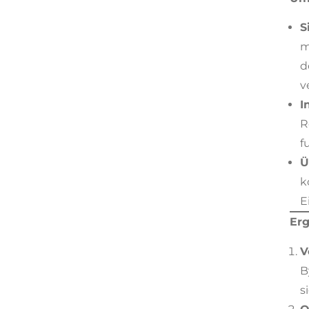
S
m
d
v
I
R
f
Ü
k
E
Erg
V
B
s