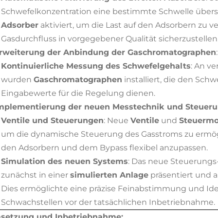
Schwefelkonzentration eine bestimmte Schwelle übers
Adsorber
aktiviert, um die Last auf den Adsorbern zu 
Gasdurchfluss in vorgegebener Qualität sicherzustellen
rweiterung der Anbindung der Gaschromatographen
:
Kontinuierliche Messung des Schwefelgehalts
: An v
wurden
Gaschromatographen
installiert, die den Sc
Eingabewerte für die Regelung dienen.
mplementierung der neuen Messtechnik und Steueru
Ventile und Steuerungen
: Neue
Ventile
und
Steuermo
um die dynamische Steuerung des Gasstroms zu ermögl
den Adsorbern und dem Bypass flexibel anzupassen.
Simulation des neuen Systems
: Das neue Steuerung
zunächst in einer
simulierten Anlage
präsentiert und a
Dies ermöglichte eine präzise Feinabstimmung und Ide
Schwachstellen vor der tatsächlichen Inbetriebnahme.
setzung und Inbetriebnahme: