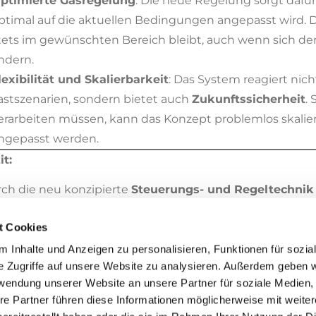
ptimierte Gasregelung
: Die neue Regelung sorgt dafür
ptimal auf die aktuellen Bedingungen angepasst wird. 
tets im gewünschten Bereich bleibt, auch wenn sich de
ndern.
lexibilität und Skalierbarkeit
: Das System reagiert nich
astszenarien, sondern bietet auch
Zukunftssicherheit
.
erarbeiten müssen, kann das Konzept problemlos skali
ngepasst werden.
it:
ch die neu konzipierte
Steuerungs- und Regeltechnik
passsystems
konnten wir die
Lebensdauer der Adsorb
t Cookies
 Gases zuverlässig unter den Grenzwert halten. Das Proj
 flexibler gemacht, sondern auch gezeigt, wie wichtig
 Inhalte und Anzeigen zu personalisieren, Funktionen für sozia
e Zugriffe auf unsere Website zu analysieren. Außerdem geben w
komplexen industriellen Prozessen ist.
rwendung unserer Website an unsere Partner für soziale Medien
olgreiche Umsetzung durch spezialisiertes Know-Ho
re Partner führen diese Informationen möglicherweise mit weite