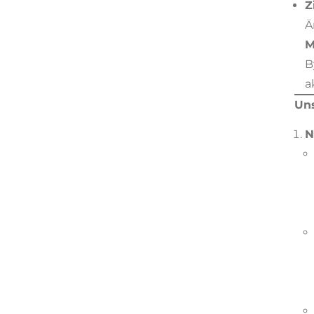
Z
Ä
M
B
a
Un
N