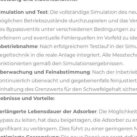
imulation und Test
: Die vollständige Simulation des ne
öglichen Betriebszustände durchzuspielen und das Ver
es Bypassventils unter verschiedenen Bedingungen zu t
erfeinern und eventuelle Fehlerquellen im Vorfeld zu iden
nbetriebnahme
: Nach erfolgreichem Testlauf in der Si
egeltechnik in die reale Anlage integriert. Alle Messtech
unktionierten gemäß den Simulationsergebnissen.
berwachung und Feinabstimmung
: Nach der Inbetr
ontinuierlich überwacht und gegebenenfalls feinjustiert
inhaltung des Grenzwerts für den Schwefelgehalt sicher
ebnisse und Vorteile:
erlängerte Lebensdauer der Adsorber
: Die Möglichkei
ypass zu leiten, hat dazu beigetragen, die Adsorber zu
ignifikant zu verlängern. Dies führt zu einer geringere