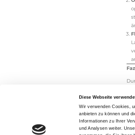
O
o
s
ä
F
L
v
a
Faz
Dur
By
Diese Webseite verwende
des
und
Wir verwenden Cookies, um
anbieten zu können und di
in 
Informationen zu Ihrer Ve
Erf
und Analysen weiter. Unse