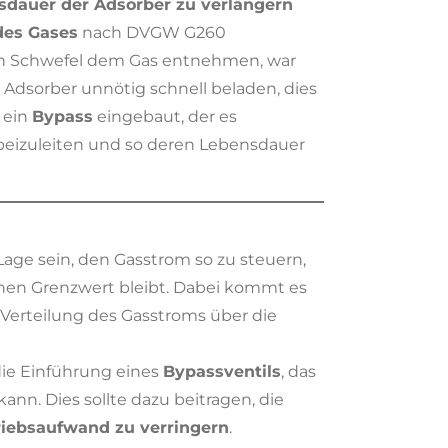
sdauer der Adsorber zu verlängern
des Gases
nach DVGW G260
ten Schwefel dem Gas entnehmen, war
Adsorber unnötig schnell beladen, dies
 ein
Bypass
eingebaut, der es
rbeizuleiten und so deren Lebensdauer
Lage sein, den Gasstrom so zu steuern,
nen Grenzwert bleibt. Dabei kommt es
e Verteilung des Gasstroms über die
ie Einführung eines
Bypassventils
, das
ann. Dies sollte dazu beitragen, die
riebsaufwand zu verringern
.